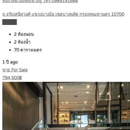
ห้องใหม่ไม่เคยเข้าอยู่ โทร 0989191688
ถ.จรัญสนิทวงศ์ แขวงบางอ้อ เขตบางพลัด กรุงเทพมหานคร 10700
Details
2
ห้องนอน
2
ห้องน้ำ
70
ตารางเมตร
1 ปี ago
ขาย For Sale
794,500฿