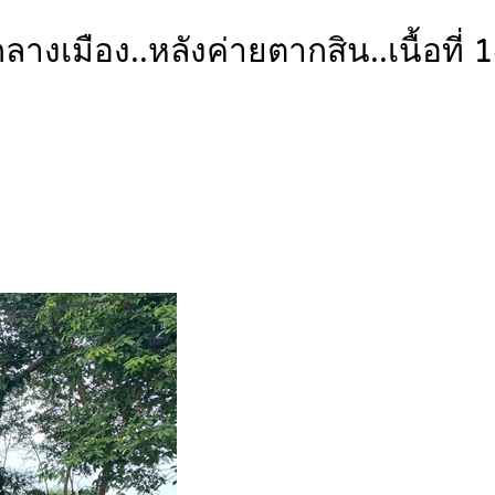
กลางเมือง..หลังค่ายตากสิน..เนื้อท