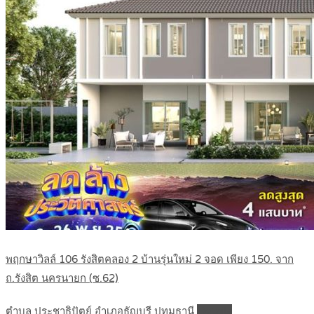
พฤกษาวิลล์ 106 รังสิตคลอง 2 บ้านรุ่นใหม่ 2 จอด เพียง 150. จาก
ถ.รังสิต นครนายก (ซ.62)
ตำบล ประชาธิปัตย์ อำเภอธัญบุรี ปทุมธานี
Details