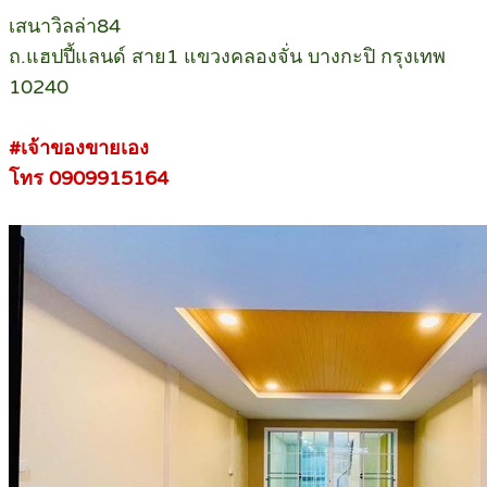
เสนาวิลล่า84
ถ.แฮปปี้แลนด์ สาย1 แขวงคลองจั่น บางกะปิ กรุงเทพ
10240
#เจ้าของขายเอง
โทร 0909915164