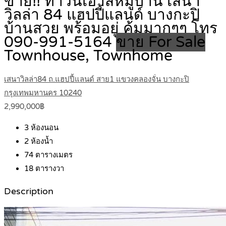
ขาย!! ทาวน์เฮ้าส์หมู่บ้าน เสนา
วิลล่า 84 แฮปปี้แลนด์ บางกะปิ
บ้านสวย พร้อมอยู่ คุ้มมากๆๆ โทร
090-991-5164
ขาย For Sale
Townhouse, Townhome
เสนาวิลล่า84 ถ.แฮปปี้แลนด์ สาย1 แขวงคลองจั่น บางกะปิ
กรุงเทพมหานคร 10240
2,990,000฿
3
ห้องนอน
2
ห้องน้ำ
74
ตารางเมตร
18
ตารางวา
Description