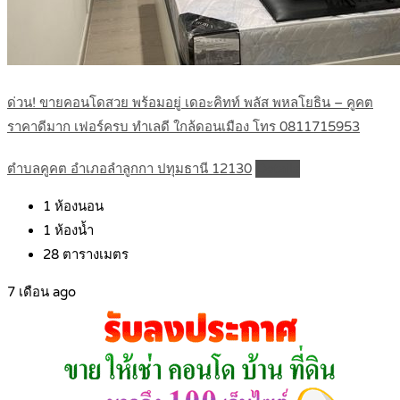
ด่วน! ขายคอนโดสวย พร้อมอยู่ เดอะคิทท์ พลัส พหลโยธิน – คูคต
ราคาดีมาก เฟอร์ครบ ทำเลดี ใกล้ดอนเมือง โทร 0811715953
ตำบลคูคต อำเภอลำลูกกา ปทุมธานี 12130
Details
1
ห้องนอน
1
ห้องน้ำ
28
ตารางเมตร
7 เดือน ago