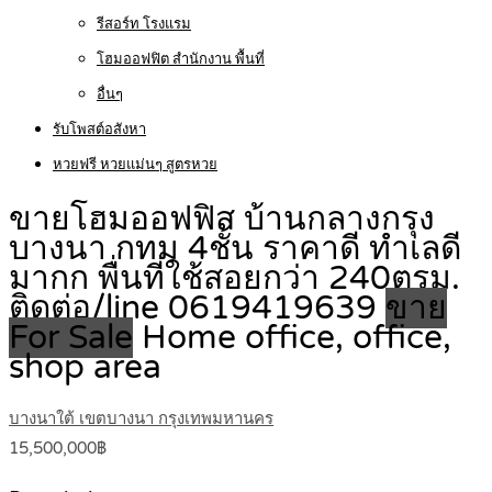
รีสอร์ท โรงแรม
โฮมออฟฟิต สำนักงาน พื้นที่
อื่นๆ
รับโพสต์อสังหา
หวยฟรี หวยแม่นๆ สูตรหวย
ขายโฮมออฟฟิส บ้านกลางกรุง
บางนา กทม 4ชั้น ราคาดี ทำเลดี
มากก พื่นที่ใช้สอยกว่า 240ตรม.
ติดต่อ/line 0619419639
ขาย
For Sale
Home office, office,
shop area
บางนาใต้ เขตบางนา กรุงเทพมหานคร
15,500,000฿