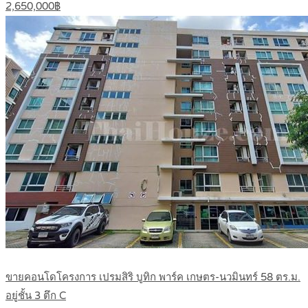
2,650,000฿
ขายคอนโดโครงการ เปรมสิริ บูทิก พาร์ค เกษตร-นวมินทร์ 58 ตร.ม.
อยู่ชั้น 3 ตึก C