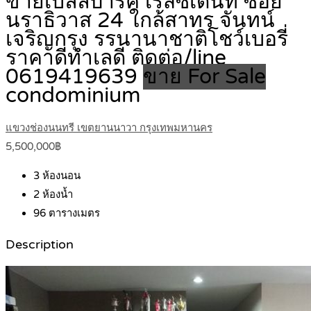
ขายเบลล์ปาร์ค เรสซิเดนท์ ซอย
นราธิวาส 24 ใกล้สาทร จันทน์
เจริญกรุง รรนานาชาติโชว์เบอรี่
ราคาดีทำเลดี ติดต่อ/line
0619419639
ขาย For Sale
condominium
แขวงช่องนนทรี เขตยานนาวา กรุงเทพมหานคร
5,500,000฿
3
ห้องนอน
2
ห้องน้ำ
96
ตารางเมตร
Description