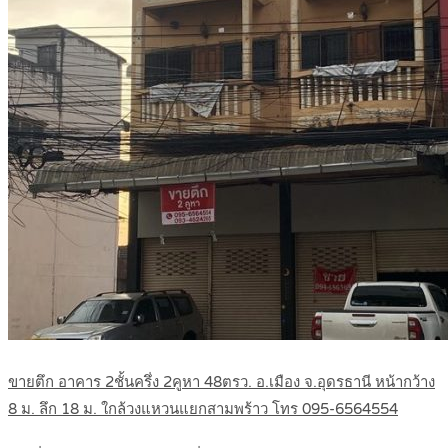
ขายตึก อาคาร 2ชั้นครึ่ง 2คูหา 48ตรว. อ.เมือง จ.อุดรธานี หน้ากว้าง
8 ม. ลึก 18 ม. ใกล้วงแหวนแยกสามพร้าว โทร 095-6564554