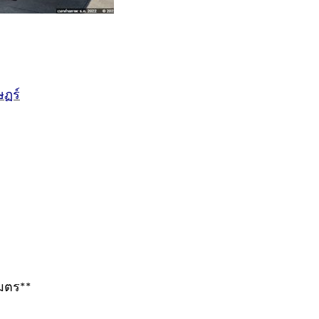
ษฏร์
เมตร**