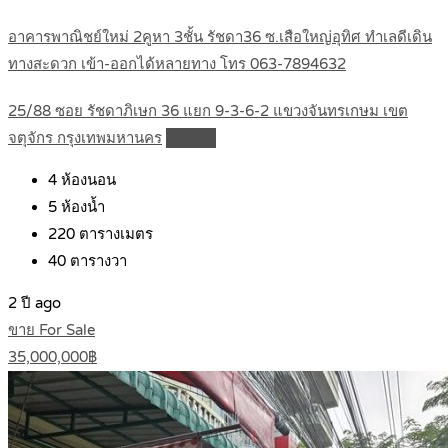
อาคารพาณิชย์ใหม่ 2คูหา 3ชั้น รัชดา36 ซ.เสือใหญ่อุทิศ ทำเลดีเดิน
ทางสะดวก เข้า-ออกได้หลายทาง โทร 063-7894632
25/88 ซอย รัชดาภิเษก 36 แยก 9-3-6-2 แขวงจันทรเกษม เขต
จตุจักร กรุงเทพมหานคร
Details
4
ห้องนอน
5
ห้องน้ำ
220
ตารางเมตร
40
ตารางวา
2 ปี ago
ขาย For Sale
35,000,000฿