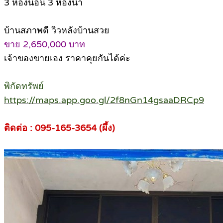
3 ห้องนอน 3 ห้องน้ำ
บ้านสภาพดี วิวหลังบ้านสวย
ขาย 2,650,000 บาท
เจ้าของขายเอง ราคาคุยกันได้ค่ะ
พิกัดทรัพย์
https://maps.app.goo.gl/2f8nGn14gsaaDRCp9
ติดต่อ : 095-165-3654 (ผึ้ง)