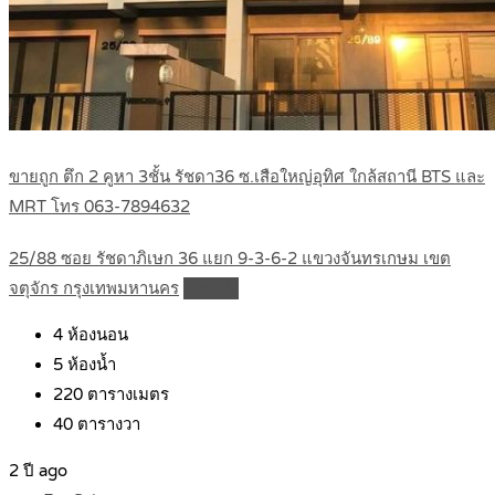
ขายถูก ตึก 2 คูหา 3ชั้น รัชดา36 ซ.เสือใหญ่อุทิศ ใกล้สถานี BTS และ
MRT โทร 063-7894632
25/88 ซอย รัชดาภิเษก 36 แยก 9-3-6-2 แขวงจันทรเกษม เขต
จตุจักร กรุงเทพมหานคร
Details
4
ห้องนอน
5
ห้องน้ำ
220
ตารางเมตร
40
ตารางวา
2 ปี ago