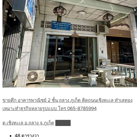
ขายตึก อาคารพาณิชย์ 2 ชั้น ถลาง ภูเก็ต ติดถนนเชิงทะเล ทำเลทอง
เหมาะทำธุรกิจหลายรูปแบบ โทร 065-8785994
ต.เชิงทะเล อ.ถลาง จ.ภูเก็ต
Details
48
ตารางวา