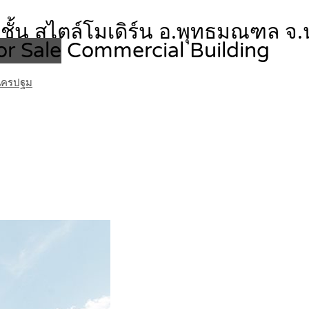
้น สไตล์โมเดิร์น อ.พุทธมณฑล จ.นค
or Sale
Commercial Building
ดนครปฐม