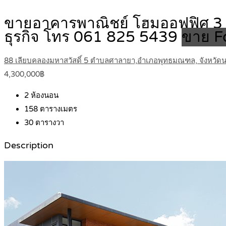
ขายอาคารพาณิชย์ โฮมออฟฟิศ 3 ชั
ธุรกิจ โทร 061 825 5439
ขาย F
88 เลียบคลองมหาสวัสดิ์ 5 ตำบลศาลายา,อำเภอพุทธมณฑล, จังหวั
4,300,000฿
2
ห้องนอน
158
ตารางเมตร
30
ตารางวา
Description