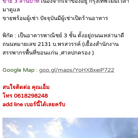
ขาย 3 ล้านบาท
เนื่องจากเจ้าของอยู่ กรุงเทพไม่มีเวลา
มาดูแล
ขายพร้อมผู้เช่า ปัจจุบันมีผู้เช่าเปิดร้านอาหาร
พิกัด : เป็นอาคารพาณิชย์ 3 ชั้น ตั้งอยู่ถนนเหล่านาดี
ถนนหมายเลข 2131 บ.พรสวรรค์ (เยื้องสำนักงาน
สรรพากรพื้นที่ขอนแก่น ,ศาลปกครอง )
Google Map :
goo.gl/maps/YoHX8xeiP722
สนใจติดต่อ คุณเอ็ม
โทร 0618298248
add line เบอร์นี้ได้เลยครับ