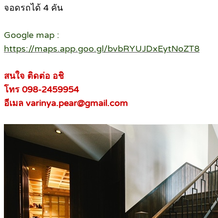
จอดรถได้ 4 คัน
Google map :
https://maps.app.goo.gl/bvbRYUJDxEytNoZT8
สนใจ ติดต่อ อชิ
โทร 098-2459954
อีเมล varinya.pear@gmail.com