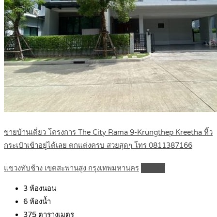
ขายบ้านเดี่ยว โครงการ The City Rama 9-Krungthep Kreetha หิ้ว
กระเป๋าเข้าอยู่ได้เลย ตกแต่งครบ สวยสุดๆ โทร 0811387166
แขวงทับช้าง เขตสะพานสูง กรุงเทพมหานคร
Details
3
ห้องนอน
6
ห้องน้ำ
375
ตารางเมตร