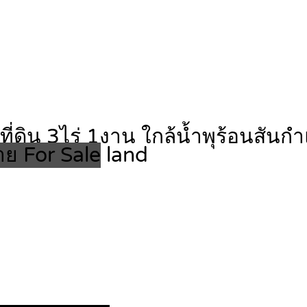
ี่ดิน 3ไร่ 1งาน ใกล้น้ำพุร้อนสัน
ย For Sale
land