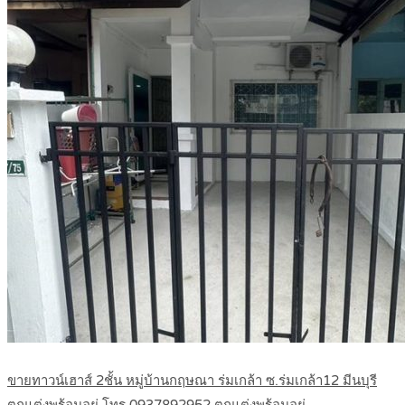
ขายทาวน์เฮาส์ 2ชั้น หมู่บ้านกฤษณา ร่มเกล้า ซ.ร่มเกล้า12 มีนบุรี