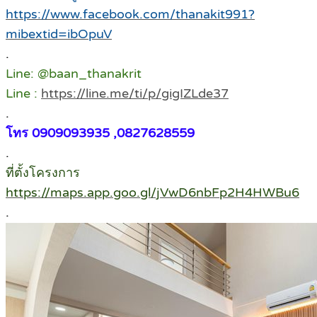
https://www.facebook.com/thanakit991?
mibextid=ibOpuV
.
Line: @baan_thanakrit
Line :
https://line.me/ti/p/gigIZLde37
.
โทร 0909093935 ,0827628559
.
ที่ตั้งโครงการ
https://maps.app.goo.gl/jVwD6nbFp2H4HWBu6
.