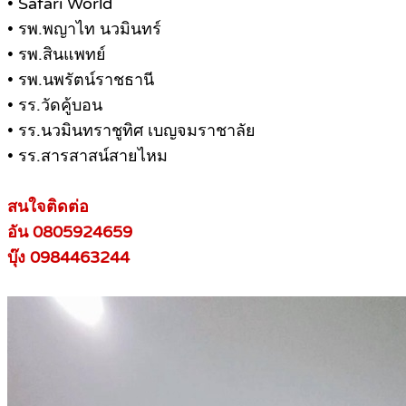
• Safari World
• รพ.พญาไท นวมินทร์
• รพ.สินแพทย์
• รพ.นพรัตน์ราชธานี
• รร.วัดคู้บอน
• รร.นวมินทราชูทิศ เบญจมราชาลัย
• รร.สารสาสน์สายไหม
สนใจติดต่อ
อัน 0805924659
บุ๊ง 0984463244