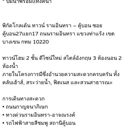
* ปั้มน้ำพร้อมเเท้งค์น้ำ
พิกัดโกลเด้น ทาวน์ รามอินทรา – คู้บอน ซอย
คู้บอน27แยก17 ถนนรามอินทรา แขวงท่าแร้ง เขต
บางเขน กทม 10220
ทาวน์โฮม 2 ชั้น ดีไซน์ใหม่ สไตล์อังกฤษ 3 ห้องนอน 2
ห้องน้ำ
ภายในโครงการมีซึ่งอำนวยความสะดวกครบครัน ทั้ง
คลับเฮ้าส์, สระว่ายน้ำ, ฟิตเนส และสวนสาธารณะ
การเดินทางสะดวก
• ถนนกาญจนาภิเษก
• ทางด่วนรามอินทรา-อาจณรงค์
• รถไฟฟ้าสายสีชมพู สถานีคู้บอน