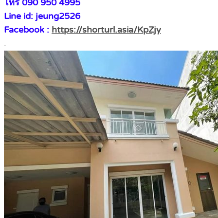
โทร 090 950 4995
Line id: jeung2526
Facebook :
https://shorturl.asia/KpZjy
.