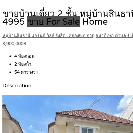
ขายบ้านเดี่ยว 2 ชั้น หมู่บ้านสิน
4995
ขาย For Sale
Home
หมู่บ้านสินธานี แกรนด์ วิลล์ รังสิต- คลอง5 ถ.กาญจนาภิเษก ตำบล รังส
3,900,000฿
4
ห้องนอน
2
ห้องน้ำ
54
ตารางวา
Description