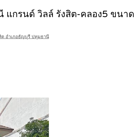
ธานี แกรนด์ วิลล์ รังสิต-คลอง5 ขน
ิต อำเภอธัญบุรี ปทุมธานี