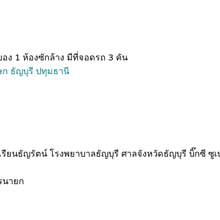
อง 1 ห้องซักล้าง มีที่จอดรถ 3 คัน
 ธัญบุรี ปทุมธานี
ยนธัญรัตน์ โรงพยาบาลธัญบุรี ศาลจังหวัดธัญบุรี บิ๊กซี ซูเป
ครนายก