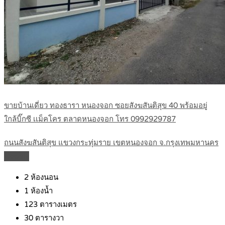
ขายบ้านเดี่ยว ทองธารา หนองจอก ซอยสังฆสันติสุข 40 พร้อมอยู่
ใกล้บิ๊กซี เเม็คโคร ตลาดหนองจอก โทร 0992929787
ถนนสังฆสันติสุข แขวงกระทุ่มราย เขตหนองจอก จ.กรุงเทพมหานคร
Details
2
ห้องนอน
1
ห้องน้ำ
123
ตารางเมตร
30
ตารางวา