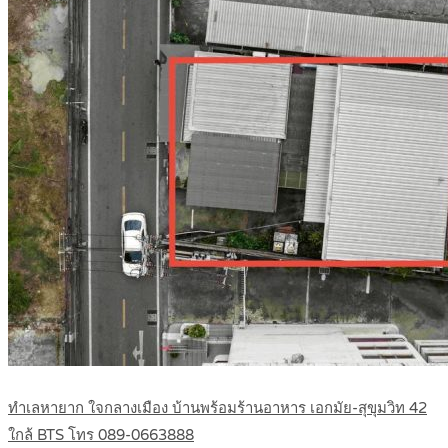
ทำเลหายาก ใจกลางเมือง บ้านพร้อมร้านอาหาร เอกมัย-สุขุมวิท 42
ใกล้ BTS โทร 089-0663888