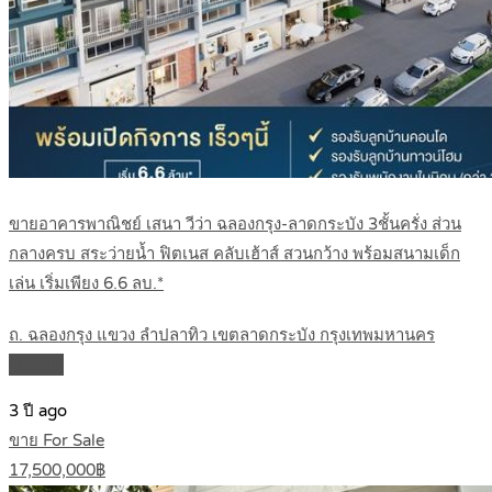
ขายอาคารพาณิชย์ เสนา วีว่า ฉลองกรุง-ลาดกระบัง 3ชั้นครั่ง ส่วน
กลางครบ สระว่ายน้ำ ฟิตเนส คลับเฮ้าส์ สวนกว้าง พร้อมสนามเด็ก
เล่น เริ่มเพียง 6.6 ลบ.*
ถ. ฉลองกรุง แขวง ลำปลาทิว เขตลาดกระบัง กรุงเทพมหานคร
Details
3 ปี ago
ขาย For Sale
17,500,000฿