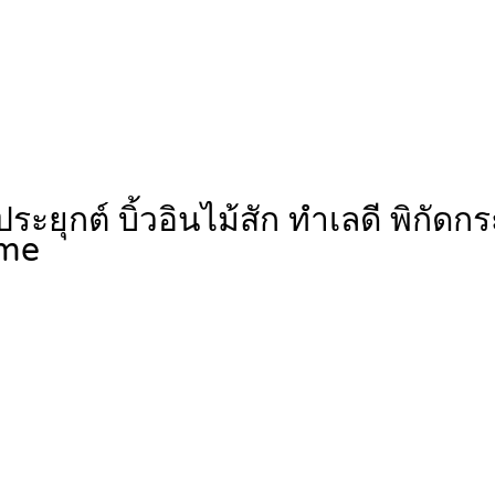
ะยุกต์ บิ้วอินไม้สัก ทำเลดี พิกัดกร
me