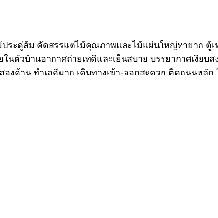
ะไม้ประดู่ส้ม คัดสรรแต่ไม้คุณภาพและไม้แผ่นใหญ่หายาก ตู
้ภายในตัวบ้านอากาศถ่ายเทดีและเย็นสบาย บรรยากาศเงียบส
ั้งสองด้าน ทำเลดีมาก เดินทางเข้า-ออกสะดวก ติดถนนหลัก