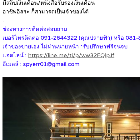
มีสลิปเงินเดือน/หนังสือรับรองเงินเดือน
อาชีพอิสระ ก็สามารถเป็นเจ้าของได้
.
ช่องทางการติดต่อสอบถาม
เบอร์โทรติดต่อ 091-2644322 (คุณปลายฟ้า) หรือ 081-
เจ้าของขายเอง ไม่ผ่านนายหน้า *รับปรึกษาฟรีจนจบ
แอดไลน์ :
https://line.me/ti/p/ww32FQlpJf
อีเมลล์ : spyerr01@gmail.com
.