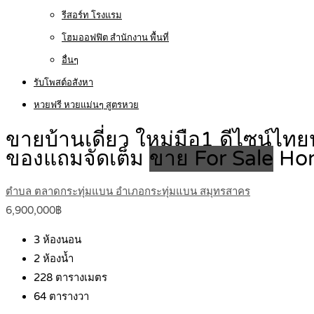
รีสอร์ท โรงแรม
โฮมออฟฟิต สำนักงาน พื้นที่
อื่นๆ
รับโพสต์อสังหา
หวยฟรี หวยแม่นๆ สูตรหวย
ขายบ้านเดี่ยว ใหม่มือ1 ดีไซน์ไทยปร
ของแถมจัดเต็ม
ขาย For Sale
Ho
ตำบล ตลาดกระทุ่มแบน อำเภอกระทุ่มแบน สมุทรสาคร
6,900,000฿
3
ห้องนอน
2
ห้องน้ำ
228
ตารางเมตร
64
ตารางวา