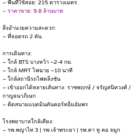
– พื้นที่ใช้สอย: 215 ตารางเมตร
– ราคาขาย: 9.8 ล้านบาท
สิ่งอำนวยความสะดวก:
– ที่จอดรถ 2 คัน
การเดินทาง:
– ใกล้ BTS บางหว้า ~2-4 กม.
– ใกล้ MRT ไฟฉาย ~10 นาที
– ใกล้สถานีรถไฟตลิ่งชัน
– เข้าออกได้หลายเส้นทาง: ราชพฤกษ์ / จรัญสนิทวงศ์ /
กาญจนาภิเษก
– ติดสนามแบดมินตันคอร์ทอิ่มอัมพร
โรงพยาบาลใกล้เคียง:
– รพ.พญาไท 3 | รพ.เจ้าพระยา | รพ.ตา หู คอ จมูก