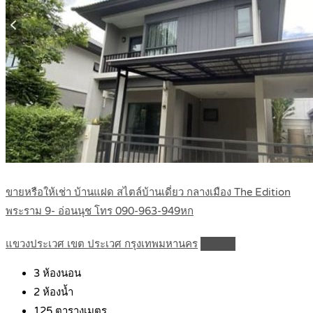
ขายหรือให้เช่า บ้านแฝด สไตล์บ้านเดี่ยว กลางเมือง The Edition
พระราม 9- อ่อนนุช โทร 090-963-949หก
แขวงประเวศ เขต ประเวศ กรุงเทพมหานคร
Details
3
ห้องนอน
2
ห้องน้ำ
125
ตารางเมตร