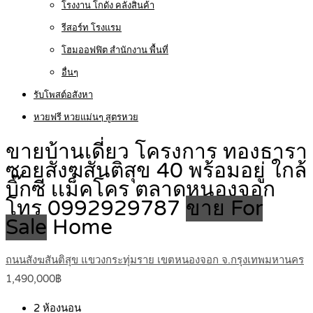
โรงงาน โกดัง คลังสินค้า
รีสอร์ท โรงแรม
โฮมออฟฟิต สำนักงาน พื้นที่
อื่นๆ
รับโพสต์อสังหา
หวยฟรี หวยแม่นๆ สูตรหวย
ขายบ้านเดี่ยว โครงการ ทองธารา
ซอยสังฆสันติสุข 40 พร้อมอยู่ ใกล้
บิ๊กซี เเม็คโคร ตลาดหนองจอก
โทร 0992929787
ขาย For
Sale
Home
ถนนสังฆสันติสุข แขวงกระทุ่มราย เขตหนองจอก จ.กรุงเทพมหานคร
1,490,000฿
2
ห้องนอน