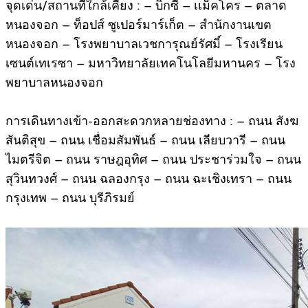
จุดเด่น/สถานที่ใกล้เคียง : – บิ๊กซี – เเม็คโคร – ตลาด
หนองจอก – ท็อปส์ ซูเปอร์มาร์เก็ต – สำนักงานเขต
หนองจอก – โรงพยาบาลเวชการุณย์รัศมิ์ – โรงเรียน
เซนต์เทเรซา – มหาวิทยาลัยเทคโนโลยีมหานคร – โรง
พยาบาลหนองจอก
การเดินทางเข้า-ออกสะดวกหลายช่องทาง : – ถนน สังฆ
สันติสุข – ถนน เชื่อมสัมพันธ์ – ถนน เลียบวารี – ถนน
ไมตรีจิต – ถนน ราษฎอุทิศ – ถนน ประชาร่วมใจ – ถนน
สุวินทวงศ์ – ถนน ฉลองกรุง – ถนน ฉะเชิงเทรา – ถนน
กรุงเทพ – ถนน บุรีภิรมย์