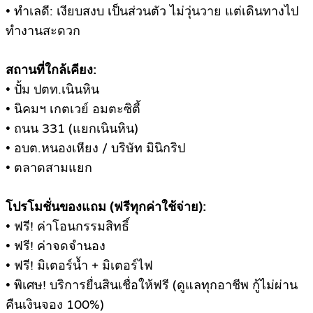
• ทำเลดี: เงียบสงบ เป็นส่วนตัว ไม่วุ่นวาย แต่เดินทางไป
ทำงานสะดวก
สถานที่ใกล้เคียง:
• ปั้ม ปตท.เนินหิน
• นิคมฯ เกตเวย์ อมตะซิตี้
• ถนน 331 (แยกเนินหิน)
• อบต.หนองเหียง / บริษัท มินิกริป
• ตลาดสามแยก
โปรโมชั่นของแถม (ฟรีทุกค่าใช้จ่าย):
• ฟรี! ค่าโอนกรรมสิทธิ์
• ฟรี! ค่าจดจำนอง
• ฟรี! มิเตอร์น้ำ + มิเตอร์ไฟ
• พิเศษ! บริการยื่นสินเชื่อให้ฟรี (ดูแลทุกอาชีพ กู้ไม่ผ่าน
คืนเงินจอง 100%)