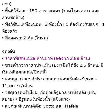
มาก)
• พื้นที่ใช้สอย: 150 ตารางเมตร (รวมโรงจอดรถและ
ลานซักล้าง)
• ฟังก์ชัน: 3 ห้องนอน | 3 ห้องน้ำ | 1 ห้องโถงรับแขก | 1
ห้องครัว
• ที่จอดรถ: 2 คัน (ในร่ม)
จุดเด่น
•
ราคาพิเศษ 2.39 ล้านบาท (ลดจาก 2.89 ล้าน)
• ขายต่ำกว่าราคาประเมิน (ประเมินได้ถึง 2.6 ล้านบ. มี
เงินเหลือตกแต่ง/ปิดหนี้)
• ผ่อนถูกกว่าเช่า! ประมาณการผ่อนเริ่มต้น 9,xxx –
11,xxx บ./เดือน
• วัสดุเกรดพรีเมียม: ก่อด้วยอิฐมวลเบาทั้งหลัง (เย็น
สบาย) + อิฐแดงในห้องน้ำ (แข็งแรง)
• สุขภัณฑ์แบรนด์ดัง: Cotto และ Hafele