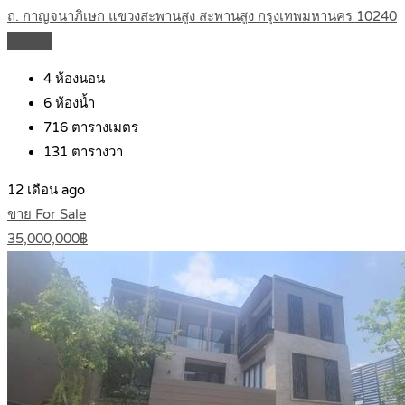
ถ. กาญจนาภิเษก แขวงสะพานสูง สะพานสูง กรุงเทพมหานคร 10240
Details
4
ห้องนอน
6
ห้องน้ำ
716
ตารางเมตร
131
ตารางวา
12 เดือน ago
ขาย For Sale
35,000,000฿