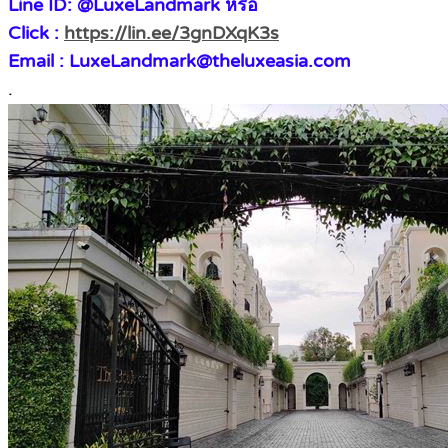
Line ID: @LuxeLandmark หรือ
Click :
https://lin.ee/3gnDXqK3s
Email : LuxeLandmark@theluxeasia.com
.