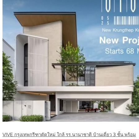
VIVE กรุงเทพกรีฑาตัดใหม่ ใกล้ รร.นานาชาติ บ้านเดี่ยว 3 ชั้น พร้อม