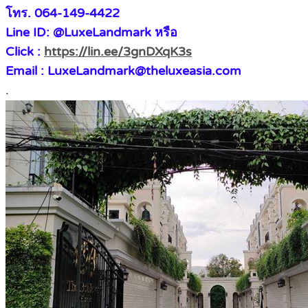
โทร. 064-149-4422
Line ID: @LuxeLandmark หรือ
Click :
https://lin.ee/3gnDXqK3s
Email : LuxeLandmark@theluxeasia.com
.