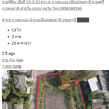
ขายที่ดิน เนื้อที่ 13-3-22 ตรว ต.บางขะแยง เมืองปทุมธานี ซ.พูลศรี
ถ.ปทุมธานี-สายใน แยกบางคูวัด โทร.0956169196
ตำบล บางขะแยง อำเภอเมืองปทุมธานี ปทุมธานี
Details
13
ไร่
3
งาน
22
ตารางวา
2 ปี ago
ขาย For Sale
7,000,000฿