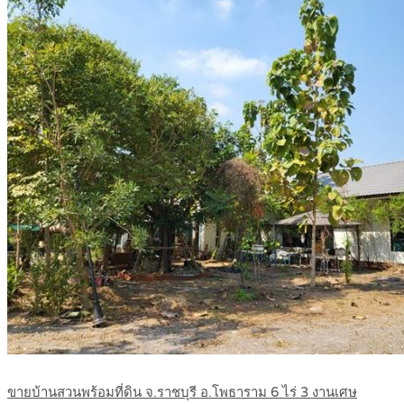
ขายบ้านสวนพร้อมที่ดิน จ.ราชบุรี อ.โพธาราม 6 ไร่ 3 งานเศษ