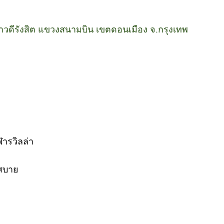
วิภาวดีรังสิต แขวงสนามบิน เขตดอนเมือง จ.กรุงเทพ
ฬารวิลล่า
นสบาย