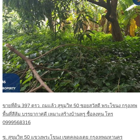
ขายที่ดิน 397 ตรว. ถมแล้ว สุขุมวิท 50 ซอยสวัสดี พระโขนง กรุงเทพ
พื้นที่สีส้ม บรรยากาศดี เหมาะสร้างบ้านหรู ซื้อลงทุน โทร
0999568316
ซ. สุขุมวิท 50 แขวงพระโขนง เขตคลองเตย กรุงเทพมหานคร