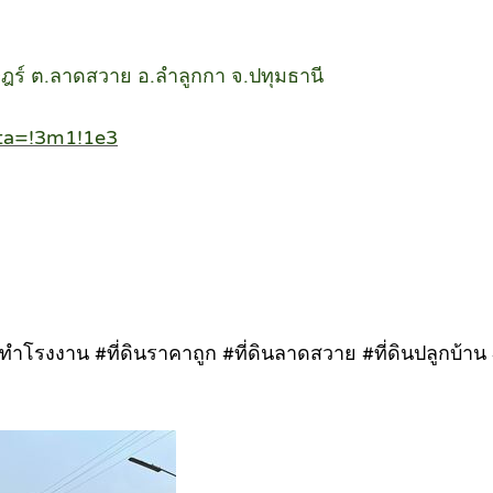
ร์ ต.ลาดสวาย อ.ลำลูกกา จ.ปทุมธานี
ta=!3m1!1e3
ี่ดินทำโรงงาน #ที่ดินราคาถูก #ที่ดินลาดสวาย #ที่ดินปลูกบ้