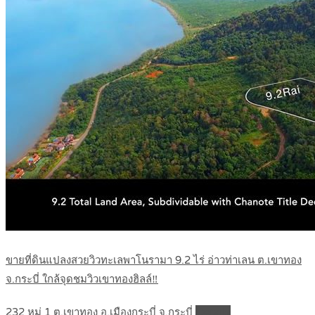
ขายที่ดินแปลงสวยวิวทะเลพาโนรามา 9.2 ไร่ อ่าวท่าเลน ต.เขาทอง
จ.กระบี่ ใกล้จุดชมวิวเขาทองฮิลล์‼️
232 หมู่ 1 ต.เขาทอง อ.เมืองกระบี่ จ.กระบี่
Details