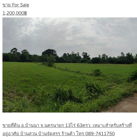
ขาย For Sale
1,200,000฿
ขายที่ดิน อ.บ้านนา จ.นครนายก 13ไร่ 63ตรว. เหมาะสำหรับสร้างที่
อยู่อาศัย บ้านสวน บ้านจัดสรร ร้านค้า โทร 089-7411750