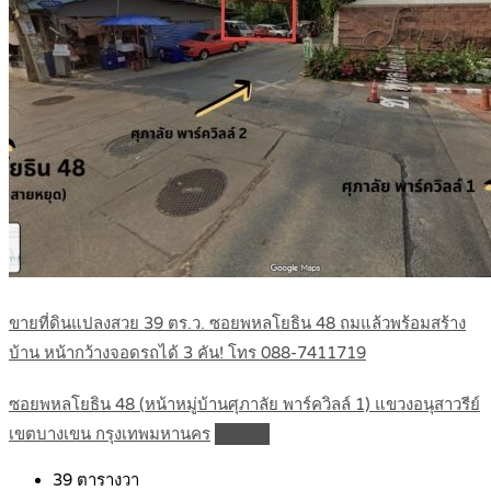
ขายที่ดินแปลงสวย 39 ตร.ว. ซอยพหลโยธิน 48 ถมแล้วพร้อมสร้าง
บ้าน หน้ากว้างจอดรถได้ 3 คัน! โทร 088-7411719
ซอยพหลโยธิน 48 (หน้าหมู่บ้านศุภาลัย พาร์ควิลล์ 1) แขวงอนุสาวรีย์
เขตบางเขน กรุงเทพมหานคร
Details
39
ตารางวา