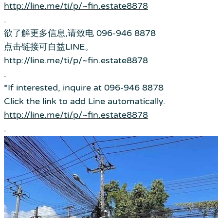
http://line.me/ti/p/~fin.estate8878
.
欲了解更多信息,请致电 096-946 8878
点击链接可自益LINE。
http://line.me/ti/p/~fin.estate8878
.
*If interested, inquire at 096-946 8878
Click the link to add Line automatically.
http://line.me/ti/p/~fin.estate8878
.