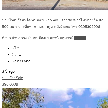
ขายบ้านพร้อมที่ดินทำเลสวยมาก 4กม. จากสถานีรถไฟฟ้ารังสิต และ
500 เมตร ทางขึ้นทางด่วนบางพูน-แจ้งวัฒนะ โทร 0895393096
ตำบล บ้านกลาง อำเภอเมืองปทุมธานี ปทุมธานี
Details
3
ไร่
1
งาน
37
ตารางวา
3 ปี ago
ขาย For Sale
390,000฿