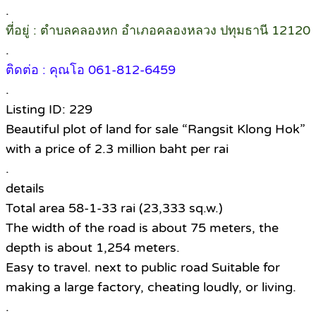
.
ที่อยู่ : ตำบลคลองหก อำเภอคลองหลวง ปทุมธานี 12120
.
ติดต่อ : คุณโอ 061-812-6459
.
Listing ID: 229
Beautiful plot of land for sale “Rangsit Klong Hok”
with a price of 2.3 million baht per rai
.
details
Total area 58-1-33 rai (23,333 sq.w.)
The width of the road is about 75 meters, the
depth is about 1,254 meters.
Easy to travel. next to public road Suitable for
making a large factory, cheating loudly, or living.
.