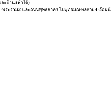
ละบ้านแพ้วได้)
ัย-พระราม2 และถนนพุทธสาคร ไปพุทธมณฑลสาย4-อ้อมน้