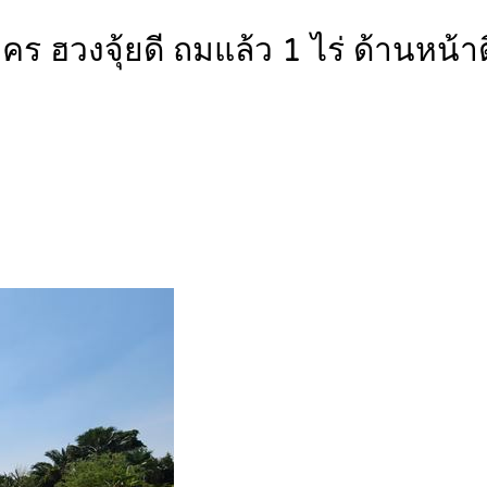
าคร ฮวงจุ้ยดี ถมแล้ว 1 ไร่ ด้านหน