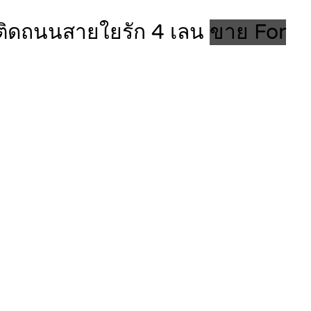
้าติดถนนสายใยรัก 4 เลน
ขาย For