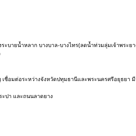
ลองระบายน้ำหลาก บางบาล-บางไทร(ลดน้ำท่วมลุ่มเจ้าพระย
)
ญ เชื่อมต่อระหว่างจังหวัดปทุมธานีและพระนครศรีอยุธยา ม
น้ำประปา และถนนลาดยาง