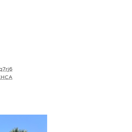
q7rj6
xKHCA