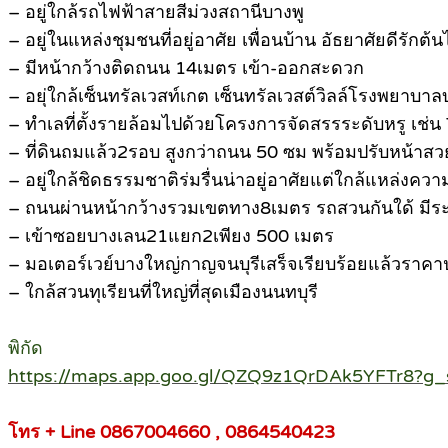
– อยู่ใกล้รถไฟฟ้าสายสีม่วงสถานีบางพู
– อยู่ในแหล่งชุมชนที่อยู่อาศัย เพื่อนบ้าน อัธยาศัยดีรักต้น
– มีหน้ากว้างติดถนน 14เมตร เข้า-ออกสะดวก
– อยุ่ใกล้เซ็นทรัลเวสท์เกต เซ็นทรัลเวสต์วิลล์โรงพยา
– ทำเลที่ตั้งรายล้อมไปด้วยโครงการจัดสรรระดับหรู เช่น
– ที่ดินถมแล้ว2รอบ สูงกว่าถนน 50 ซม พร้อมปรับหน้าสว
– อยู่ใกล้ชิดธรรมชาติร่มรื่นน่าอยู่อาศัยแต่ใกล้แหล่งควา
– ถนนผ่านหน้ากว้างรวมเขตทาง8เมตร รถสวนกันใด้ มี
– เข้าซอยบางเลน21แยก2เพียง 500 เมตร
– มอเตอร์เวย์บางใหญ่กาญจนบุรีเสร็จเรียบร้อยแล้วราคา
– ใกล้สวนทุเรียนที่ใหญ่ที่สุดเมืองนนทบุรี
พิกัด
https://maps.app.goo.gl/QZQ9z1QrDAk5YFTr8?g_
โทร + Line 0867004660 , 0864540423