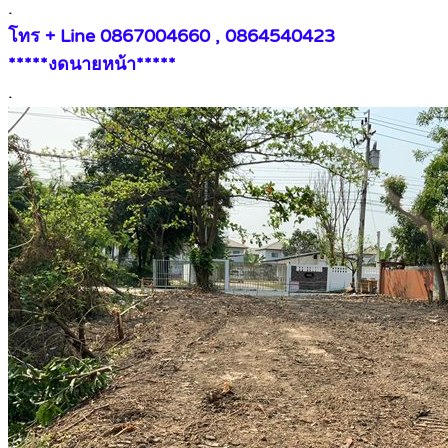
.
โทร + Line 0867004660 , 0864540423
*****งดนายหน้า*****
.