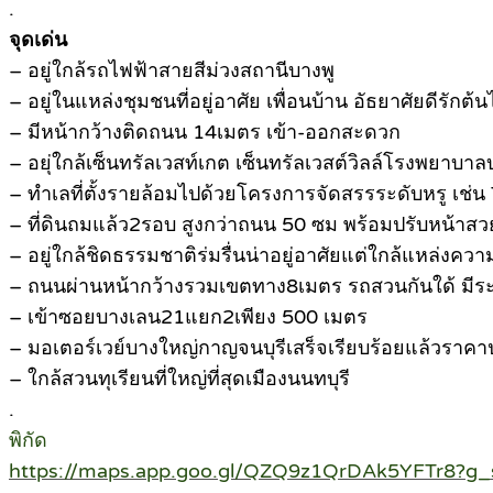
.
จุดเด่น
– อยู่ใกล้รถไฟฟ้าสายสีม่วงสถานีบางพู
– อยู่ในแหล่งชุมชนที่อยู่อาศัย เพื่อนบ้าน อัธยาศัยดีรักต้น
– มีหน้ากว้างติดถนน 14เมตร เข้า-ออกสะดวก
– อยุ่ใกล้เซ็นทรัลเวสท์เกต เซ็นทรัลเวสต์วิลล์โรงพยา
– ทำเลที่ตั้งรายล้อมไปด้วยโครงการจัดสรรระดับหรู เช่น
– ที่ดินถมแล้ว2รอบ สูงกว่าถนน 50 ซม พร้อมปรับหน้าสว
– อยู่ใกล้ชิดธรรมชาติร่มรื่นน่าอยู่อาศัยแต่ใกล้แหล่งควา
– ถนนผ่านหน้ากว้างรวมเขตทาง8เมตร รถสวนกันใด้ มี
– เข้าซอยบางเลน21แยก2เพียง 500 เมตร
– มอเตอร์เวย์บางใหญ่กาญจนบุรีเสร็จเรียบร้อยแล้วราคา
– ใกล้สวนทุเรียนที่ใหญ่ที่สุดเมืองนนทบุรี
.
พิกัด
https://maps.app.goo.gl/QZQ9z1QrDAk5YFTr8?g_