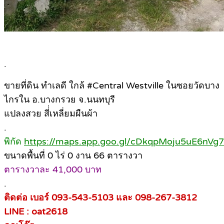
.
ขายที่ดิน ทำเลดี ใกล้ #Central Westville ในซอยวัดบาง
ไกรใน อ.บางกรวย จ.นนทบุรี
แปลงสวย สี่่เหลี่ยมผืนผ้า
.
พิกัด
https://maps.app.goo.gl/cDkqpMoju5uE6nVg7
ขนาดพื้นที่ 0 ไร่ 0 งาน 66 ตารางวา
ตารางวาละ 41,000 บาท
.
ติดต่อ เบอร์ 093-543-5103 และ 098-267-3812
LINE : oat2618