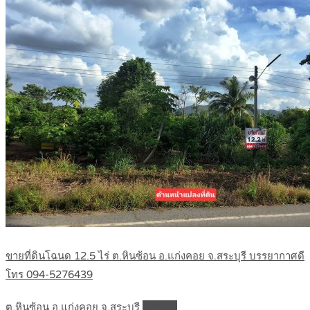
ขายที่ดินโฉนด 12.5 ไร่ ต.หินซ้อน อ.แก่งคอย จ.สระบุรี บรรยากาศดี
โทร 094-5276439
ต.หินซ้อน อ.แก่งคอย จ.สระบุรี
Details