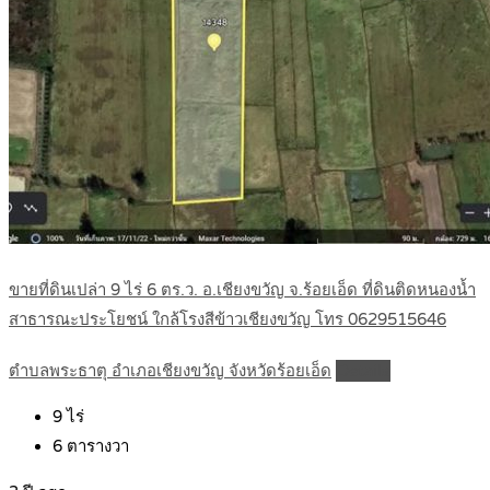
ขายที่ดินเปล่า 9 ไร่ 6 ตร.ว. อ.เชียงขวัญ จ.ร้อยเอ็ด ที่ดินติดหนองน้ำ
สาธารณะประโยชน์ ใกล้โรงสีข้าวเชียงขวัญ โทร 0629515646
ตำบลพระธาตุ อำเภอเชียงขวัญ จังหวัดร้อยเอ็ด
Details
9
ไร่
6
ตารางวา