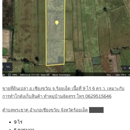
ขายที่ดินเปล่า อ.เชียงขวัญ จ.ร้อยเอ็ด เนื้อที่ 9 ไร่ 6 ตร.ว. เหมาะกับ
การทำโกดังเก็บสินค้า ทำหมู่บ้านจัดสรร โทร 0629515646
ตำบลพระธาตุ อำเภอเชียงขวัญ จังหวัดร้อยเอ็ด
Details
9
ไร่