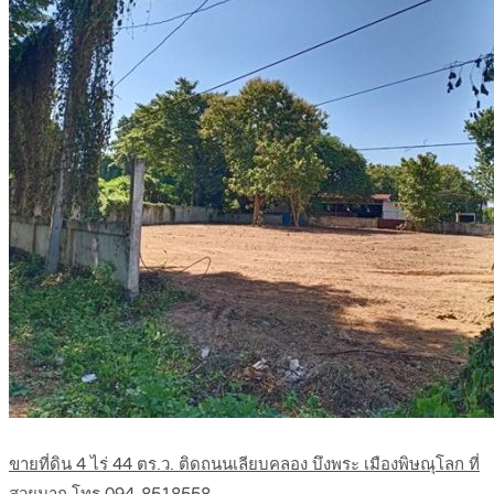
ขายที่ดิน 4 ไร่ 44 ตร.ว. ติดถนนเลียบคลอง บึงพระ เมืองพิษณุโลก ที่
สวยมาก โทร 094-8518558