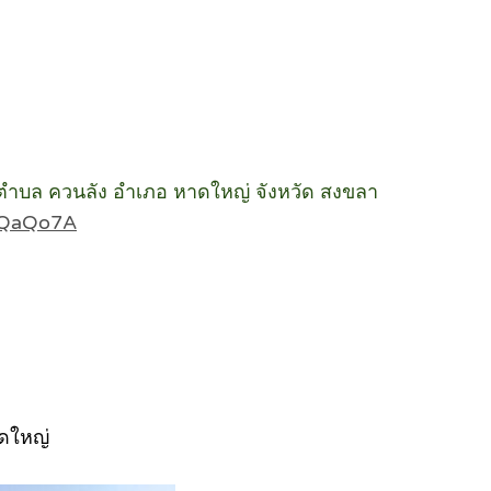
) ตำบล ควนลัง อำเภอ หาดใหญ่ จังหวัด สงขลา
bDQaQo7A
าดใหญ่