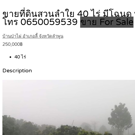
ขายที่ดินสวนลำใย 40 ไร่ มีโฉนด บ้
โทร 0650059539
ขาย For Sale
บ้านป่าไผ่ อำเภอลี้ จังหวัดลำพูน
250,000฿
40
ไร่
Description