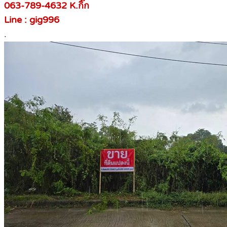
063-789-4632 K.กิ๊ก
Line : gig996
.