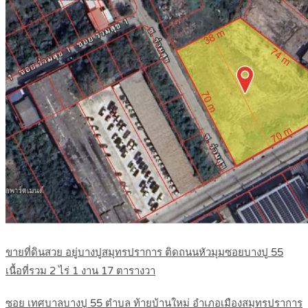
ขายที่ดินสวย อยู่บางปูสมุทรปราการ ติดถนนหัวมุมซอยบางปู 55
เนื้อที่รวม 2 ไร่ 1 งาน 17 ตารางวา
ซอย เทศบาลบางปู 55 ตำบล ท้ายบ้านใหม่ อำเภอเมืองสมุทรปราการ