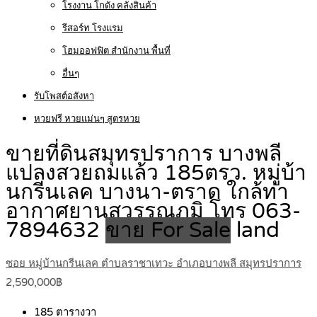
โรงงาน โกดัง คลังสินค้า
รีสอร์ท โรงแรม
โฮมออฟฟิต สำนักงาน พื้นที่
อื่นๆ
รับโพสต์อสังหา
หวยฟรี หวยแม่นๆ สูตรหวย
ขายที่ดินสมุทรปราการ บางพลี
แปลงสวยถมแล้ว 185ตรว. หมู่บ้า
นกรีนเลค บางนา-ตราด ใกล้ท่า
อากาศยานสุวรรณภูมิ โทร 063-
7894632
ขาย For Sale
land
ซอย หมู่บ้านกรีนเลค ตำบลราชาเทวะ อำเภอบางพลี สมุทรปราการ
2,590,000฿
185
ตารางวา