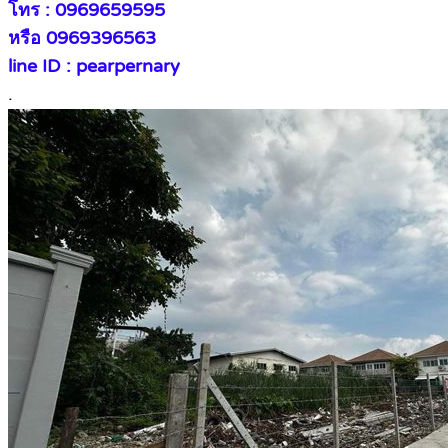
โทร : 0969659595
หรือ 0969396563
line ID : pearpernary
.