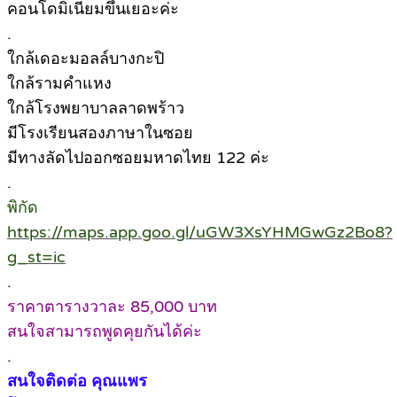
คอนโดมิเนียมขึ้นเยอะค่ะ
.
ใกล้เดอะมอลล์บางกะปิ
ใกล้รามคำแหง
ใกล้โรงพยาบาลลาดพร้าว
มีโรงเรียนสองภาษาในซอย
มีทางลัดไปออกซอยมหาดไทย 122 ค่ะ
.
พิกัด
https://maps.app.goo.gl/uGW3XsYHMGwGz2Bo8?
g_st=ic
.
ราคาตารางวาละ 85,000 บาท
สนใจสามารถพูดคุยกันได้ค่ะ
.
สนใจติดต่อ คุณแพร